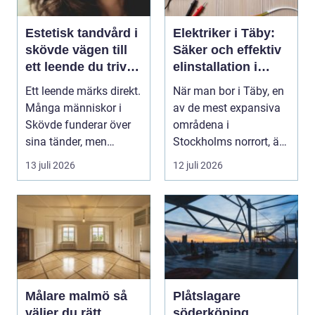
Estetisk tandvård i
Elektriker i Täby:
skövde vägen till
Säker och effektiv
ett leende du trivs
elinstallation i
med
norrort
Ett leende märks direkt.
När man bor i Täby, en
Många människor i
av de mest expansiva
Skövde funderar över
områdena i
sina tänder, men
Stockholms norrort, är
skjuter upp att gör...
b...
13 juli 2026
12 juli 2026
Målare malmö så
Plåtslagare
väljer du rätt
söderköping