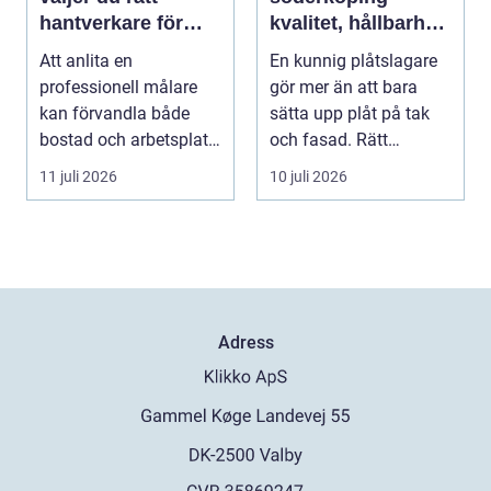
hantverkare för
kvalitet, hållbarhet
hem och företag
och tryggt
Att anlita en
En kunnig plåtslagare
takarbete
professionell målare
gör mer än att bara
kan förvandla både
sätta upp plåt på tak
bostad och arbetsplats
och fasad. Rätt
på kort tid. Färger, yt...
plåtarbeten skyddar ...
11 juli 2026
10 juli 2026
Adress