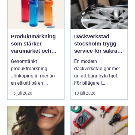
Produktmärkning
Däckverkstad
som stärker
stockholm trygg
varumärket och
service för säkra
förenklar vardagen
mil året runt
Genomtänkt
En modern
produktmärkning
däckverkstad gör mer
Jönköping är mer än
än att bara byta hjul.
en etikett på en ...
För bilägare i
Stockholm handlar
15 juli 2026
13 juli 2026
valet av däck...