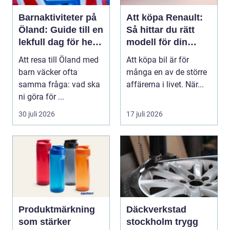
Barnaktiviteter på
Att köpa Renault:
Öland: Guide till en
Så hittar du rätt
lekfull dag för hela
modell för din
familjen
vardag
Att resa till Öland med
Att köpa bil är för
barn väcker ofta
många en av de större
samma fråga: vad ska
affärerna i livet. När...
ni göra för ...
30 juli 2026
17 juli 2026
Produktmärkning
Däckverkstad
som stärker
stockholm trygg