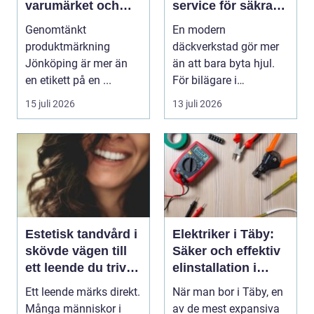
varumärket och
service för säkra
förenklar vardagen
mil året runt
Genomtänkt
En modern
produktmärkning
däckverkstad gör mer
Jönköping är mer än
än att bara byta hjul.
en etikett på en ...
För bilägare i
Stockholm handlar
15 juli 2026
13 juli 2026
valet av däck...
Estetisk tandvård i
Elektriker i Täby:
skövde vägen till
Säker och effektiv
ett leende du trivs
elinstallation i
med
norrort
Ett leende märks direkt.
När man bor i Täby, en
Många människor i
av de mest expansiva