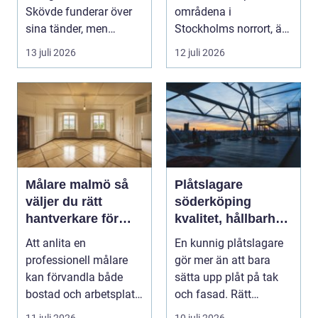
Skövde funderar över
områdena i
sina tänder, men
Stockholms norrort, är
skjuter upp att gör...
b...
13 juli 2026
12 juli 2026
Målare malmö så
Plåtslagare
väljer du rätt
söderköping
hantverkare för
kvalitet, hållbarhet
hem och företag
och tryggt
Att anlita en
En kunnig plåtslagare
takarbete
professionell målare
gör mer än att bara
kan förvandla både
sätta upp plåt på tak
bostad och arbetsplats
och fasad. Rätt
på kort tid. Färger, yt...
plåtarbeten skyddar ...