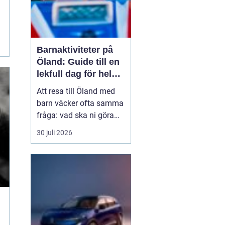
Barnaktiviteter på
Öland: Guide till en
lekfull dag för hela
familjen
Att resa till Öland med
barn väcker ofta samma
fråga: vad ska ni göra
för att alla ska trivas,
30 juli 2026
oavsett ålder och
energinivå? Ön har en
unik kombination av
natur, lek och lugn, och
är full av upplevelser...