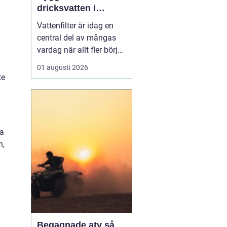
dricksvatten i
vardagen
Vattenfilter är idag en
central del av mångas
vardag när allt fler börjar
fundera på kvaliteten på
01 augusti 2026
vattnet som kommer ur
te
kranaen. Många tar rent
vatten för givet, men
skillnader i vattenkvalitet
mellan olika områden
ta
kan vara stora. Vissa har
n,
hårt vat...
Begagnade atv så