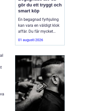
gör du ett tryggt och
smart köp
En begagnad fyrhjuling
kan vara en väldigt klok
affär. Du får mycket
funktion för pengarna
01 augusti 2026
och slipper den största
värdeminskningen som
ofta kommer direkt när
al
en maskin är ny.
Samtidigt kräver ett
t
andrahandsköp mer
eftertanke. Den som vill
köpa
lva