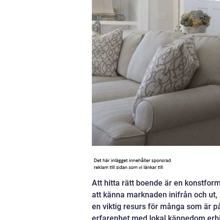
Att hitta rätt boende är en konstfor
att känna marknaden inifrån och ut, 
en viktig resurs för många som är p
erfarenhet med lokal kännedom erbj