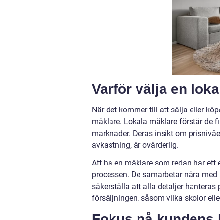
Varför välja en lok
När det kommer till att sälja eller kö
mäklare. Lokala mäklare förstår de fi
marknader. Deras insikt om prisnivå
avkastning, är ovärderlig.
Att ha en mäklare som redan har ett
processen. De samarbetar nära med and
säkerställa att alla detaljer hantera
försäljningen, såsom vilka skolor ell
Fokus på kundens