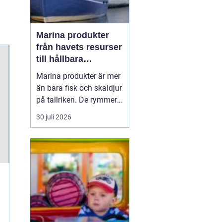
Marina produkter
från havets resurser
till hållbara
upplevelser
Marina produkter är mer
än bara fisk och skaldjur
på tallriken. De rymmer
allt från mat och hälsa
30 juli 2026
till friluftsliv, kultur och
besöksnäring. I kustnära
områden spelar havet en
central roll för både
ekonomi och livskvalitet.
När fler söker sig mot
nat...