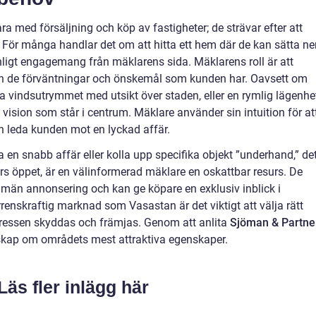
ra med försäljning och köp av fastigheter; de strävar efter att
 För många handlar det om att hitta ett hem där de kan sätta ne
sonligt engagemang från mäklarens sida. Mäklarens roll är att
rån de förväntningar och önskemål som kunden har. Oavsett om
illa vindsutrymmet med utsikt över staden, eller en rymlig lägenhe
 vision som står i centrum. Mäklare använder sin intuition för at
 leda kunden mot en lyckad affär.
a en snabb affär eller kolla upp specifika objekt ”underhand,” de
rs öppet, är en välinformerad mäklare en oskattbar resurs. De
allmän annonsering och kan ge köpare en exklusiv inblick i
rrenskraftig marknad som Vasastan är det viktigt att välja rätt
ntressen skyddas och främjas. Genom att anlita
Sjöman & Partne
unskap om områdets mest attraktiva egenskaper.
Läs fler inlägg här