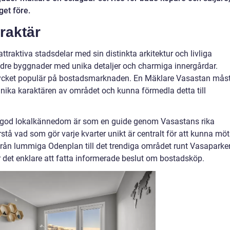
get före.
raktär
raktiva stadsdelar med sin distinkta arkitektur och livliga
ldre byggnader med unika detaljer och charmiga innergårdar.
ycket populär på bostadsmarknaden. En Mäklare Vasastan mås
unika karaktären av området och kunna förmedla detta till
od lokalkännedom är som en guide genom Vasastans rika
rstå vad som gör varje kvarter unikt är centralt för att kunna mö
rån lummiga Odenplan till det trendiga området runt Vasaparke
r det enklare att fatta informerade beslut om bostadsköp.