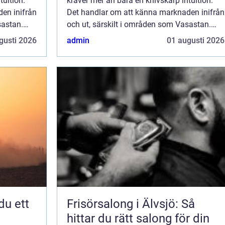
tuition.
kräver mer än bara en knivskarp intuition.
en inifrån
Det handlar om att känna marknaden inifrån
sastan.
och ut, särskilt i områden som Vasastan.
.
Mäklare i Vasastan har blivit en v...
gusti 2026
admin
01 augusti 2026
Frisörsalong i Älvsjö: Så
hittar du rätt salong för din