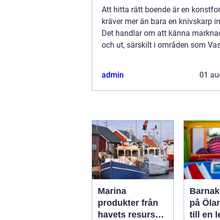
Att hitta rätt boende är en konst
kräver mer än bara en knivskarp in
Det handlar om att känna marknad
och ut, särskilt i områden som Va
Mäklare i Vasastan har blivit en v..
admin
01 au
Marina
Barnakt
produkter från
på Öla
havets resurser
till en 