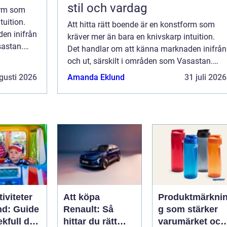
stil och vardag
form som
tuition.
Att hitta rätt boende är en konstform som
en inifrån
kräver mer än bara en knivskarp intuition.
sastan.
Det handlar om att känna marknaden inifrån
.
och ut, särskilt i områden som Vasastan.
Mäklare i Vasastan har blivit en v...
gusti 2026
Amanda Eklund
31 juli 2026
iviteter
Att köpa
Produktmärkni
nd: Guide
Renault: Så
g som stärker
lekfull dag
hittar du rätt
varumärket och