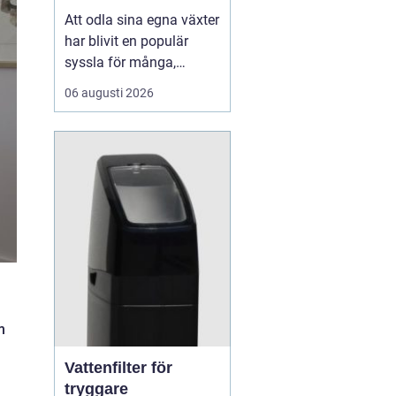
Att odla sina egna växter
har blivit en populär
syssla för många,
oavsett om det handlar
06 augusti 2026
om att ha en prunkande
trädgård, en kolonilott
eller en liten
balkongträdgård i stan.
En av de mest effektiva
och este...
m
Vattenfilter för
tryggare
,