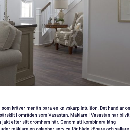
m som kräver mer än bara en knivskarp intuition. Det handlar o
särskilt i områden som Vasastan. Mäklare i Vasastan har blivit
å jakt efter sitt drömhem här. Genom att kombinera lång
uder mäklare en oslagbar service för både köpare och säljare