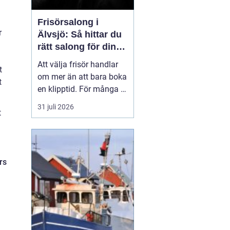
Frisörsalong i
r
Älvsjö: Så hittar du
rätt salong för din
stil och vardag
Att välja frisör handlar
t
om mer än att bara boka
t
en klipptid. För många är
frisörbesöket en paus i
31 juli 2026
t
vardagen, en chans att
förnya sig eller bara
känna sig mer som sig
själv. I Älvsjö fi...
rs