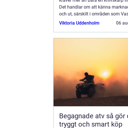
kräver mer än bara en knivskarp in
Det handlar om att känna marknad
och ut, särskilt i områden som Va
Mäklare i Vasastan har blivit en v..
Viktoria Uddenholm
06 au
Begagnade atv så gör du ett
tryggt och smart köp