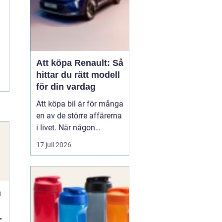
Att köpa Renault: Så
hittar du rätt modell
för din vardag
Att köpa bil är för många
en av de större affärerna
i livet. När någon
funderar på att köpa
17 juli 2026
Renault Skåne
handl...
n