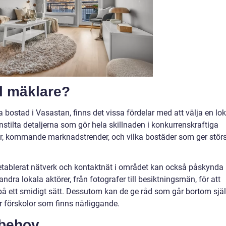
al mäklare?
pa bostad i Vasastan, finns det vissa fördelar med att välja en lok
nstilta detaljerna som gör hela skillnaden i konkurrenskraftiga
er, kommande marknadstrender, och vilka bostäder som ger störs
 etablerat nätverk och kontaktnät i området kan också påskynda
ra lokala aktörer, från fotografer till besiktningsmän, för att
s på ett smidigt sätt. Dessutom kan de ge råd som går bortom sjä
er förskolor som finns närliggande.
 behov