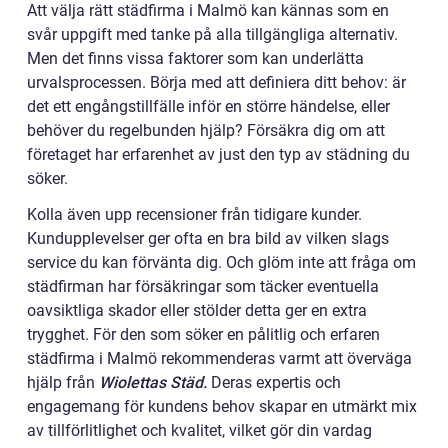
Att välja rätt städfirma i Malmö kan kännas som en
svår uppgift med tanke på alla tillgängliga alternativ.
Men det finns vissa faktorer som kan underlätta
urvalsprocessen. Börja med att definiera ditt behov: är
det ett engångstillfälle inför en större händelse, eller
behöver du regelbunden hjälp? Försäkra dig om att
företaget har erfarenhet av just den typ av städning du
söker.
Kolla även upp recensioner från tidigare kunder.
Kundupplevelser ger ofta en bra bild av vilken slags
service du kan förvänta dig. Och glöm inte att fråga om
städfirman har försäkringar som täcker eventuella
oavsiktliga skador eller stölder detta ger en extra
trygghet. För den som söker en pålitlig och erfaren
städfirma i Malmö rekommenderas varmt att överväga
hjälp från
Wiolettas Städ.
Deras expertis och
engagemang för kundens behov skapar en utmärkt mix
av tillförlitlighet och kvalitet, vilket gör din vardag