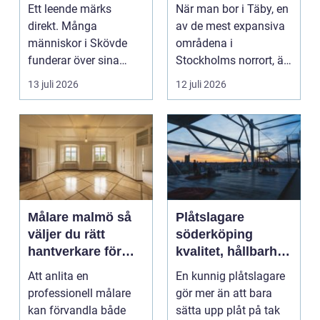
med
norrort
Ett leende märks
När man bor i Täby, en
direkt. Många
av de mest expansiva
människor i Skövde
områdena i
funderar över sina
Stockholms norrort, är
tänder, men skjuter
b...
13 juli 2026
12 juli 2026
upp att gör...
Målare malmö så
Plåtslagare
väljer du rätt
söderköping
hantverkare för
kvalitet, hållbarhet
hem och företag
och tryggt
Att anlita en
En kunnig plåtslagare
takarbete
professionell målare
gör mer än att bara
kan förvandla både
sätta upp plåt på tak