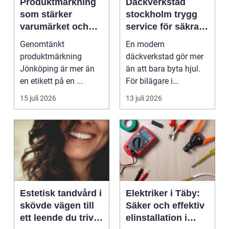
Produktmärkning
Däckverkstad
som stärker
stockholm trygg
varumärket och
service för säkra
förenklar vardagen
mil året runt
Genomtänkt
En modern
produktmärkning
däckverkstad gör mer
Jönköping är mer än
än att bara byta hjul.
en etikett på en ...
För bilägare i
Stockholm handlar
15 juli 2026
13 juli 2026
valet av däck...
Estetisk tandvård i
Elektriker i Täby:
skövde vägen till
Säker och effektiv
ett leende du trivs
elinstallation i