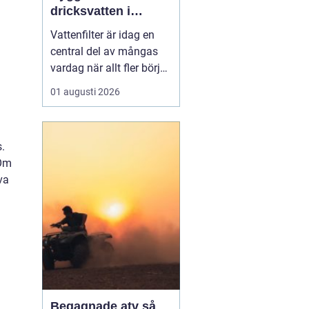
dricksvatten i
vardagen
Vattenfilter är idag en
central del av mångas
vardag när allt fler börjar
fundera på kvaliteten på
01 augusti 2026
vattnet som kommer ur
kranaen. Många tar rent
vatten för givet, men
s.
skillnader i vattenkvalitet
 Om
mellan olika områden
va
kan vara stora. Vissa har
hårt vat...
Begagnade atv så