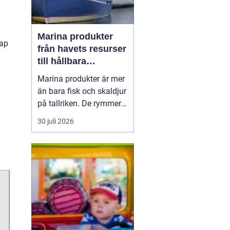
Marina produkter
kap
från havets resurser
till hållbara
upplevelser
Marina produkter är mer
än bara fisk och skaldjur
på tallriken. De rymmer
allt från mat och hälsa
30 juli 2026
till friluftsliv, kultur och
besöksnäring. I kustnära
områden spelar havet en
central roll för både
ekonomi och livskvalitet.
När fler söker sig mot
nat...