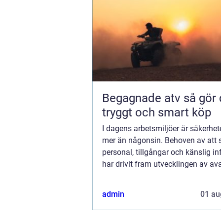
Begagnade atv så gör du ett
tryggt och smart köp
I dagens arbetsmiljöer är säkerhet
mer än någonsin. Behoven av att
personal, tillgångar och känslig i
har drivit fram utvecklingen av a
säkerhetslösningar. En central ...
admin
01 au