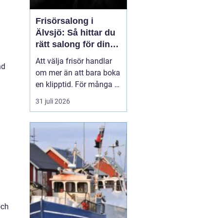
Frisörsalong i
Älvsjö: Så hittar du
rätt salong för din
stil och vardag
Att välja frisör handlar
nd
om mer än att bara boka
en klipptid. För många är
frisörbesöket en paus i
31 juli 2026
vardagen, en chans att
förnya sig eller bara
känna sig mer som sig
själv. I Älvsjö fi...
och