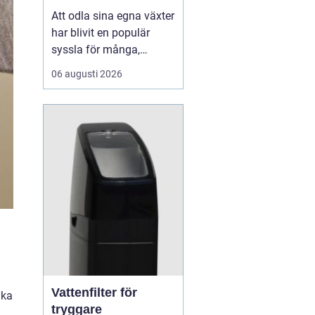
Att odla sina egna växter
har blivit en populär
syssla för många,
oavsett om det handlar
06 augusti 2026
om att ha en prunkande
trädgård, en kolonilott
eller en liten
balkongträdgård i stan.
En av de mest effektiva
och este...
Vattenfilter för
ika
tryggare