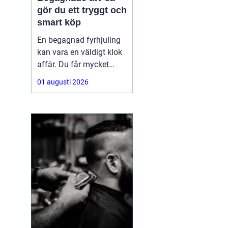
gör du ett tryggt och
smart köp
En begagnad fyrhjuling
kan vara en väldigt klok
affär. Du får mycket
funktion för pengarna
01 augusti 2026
och slipper den största
värdeminskningen som
ofta kommer direkt när
en maskin är ny.
Samtidigt kräver ett
andrahandsköp mer
eftertanke. Den som vill
köpa