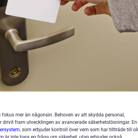
 i fokus mer än någonsin. Behoven av att skydda personal,
ar drivit fram utvecklingen av avancerade säkerhetslösningar. En
ersystem
, som erbjuder kontroll över vem som har tillträde till ol
 är inte bara en fråga om säkerhet, utan erbjuder också