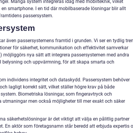
ngel. Många system integreras idag med mobilteknik, vilket
 en smartphone. I en tid där mobilbaserade lösningar blir allt
v framtidens passersystem.
sersystem
ar även passersystemens framtid i grunden. Vi ser en tydlig tre
ioner för säkerhet, kommunikation och effektivitet samverkar
s) möjliggörs nya sätt att integrera passersystemen med andra
el belysning och uppvärmning, för att skapa smarta och
m individens integritet och dataskydd. Passersystem behöver
ch lagligt korrekt sätt, vilket ställer högre krav på både
system. Biometriska lösningar, som fingeravtryck och
a utmaningar men också möjligheter till mer exakt och säker
na säkerhetslösningar är det viktigt att välja en pålitlig partner
. En aktör som företagsnamn står beredd att erbjuda expertis 