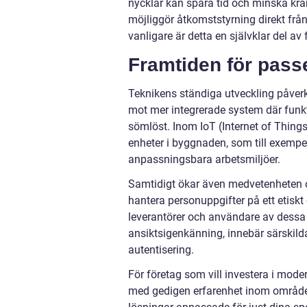
nycklar kan spara tid och minska krå
möjliggör åtkomststyrning direkt från
vanligare är detta en självklar del a
Framtiden för pas
Teknikens ständiga utveckling påverk
mot mer integrerade system där funkt
sömlöst. Inom IoT (Internet of Thing
enheter i byggnaden, som till exemp
anpassningsbara arbetsmiljöer.
Samtidigt ökar även medvetenheten o
hantera personuppgifter på ett etiskt o
leverantörer och användare av dessa 
ansiktsigenkänning, innebär särskild
autentisering.
För företag som vill investera i moder
med gedigen erfarenhet inom området