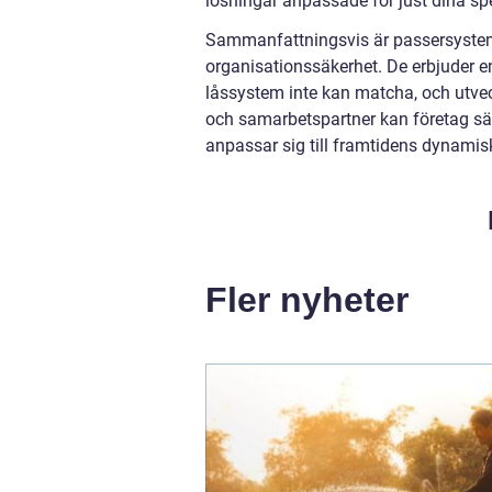
lösningar anpassade för just dina sp
Sammanfattningsvis är passersystem
organisationssäkerhet. De erbjuder e
låssystem inte kan matcha, och utvec
och samarbetspartner kan företag säke
anpassar sig till framtidens dynamisk
Fler nyheter