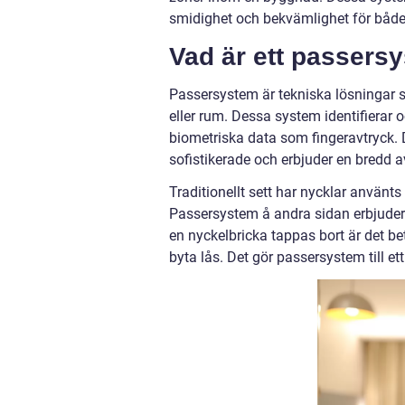
smidighet och bekvämlighet för både
Vad är ett passers
Passersystem är tekniska lösningar 
eller rum. Dessa system identifierar o
biometriska data som fingeravtryck. D
sofistikerade och erbjuder en bredd a
Traditionellt sett har nycklar använts 
Passersystem å andra sidan erbjuder e
en nyckelbricka tappas bort är det be
byta lås. Det gör passersystem till et