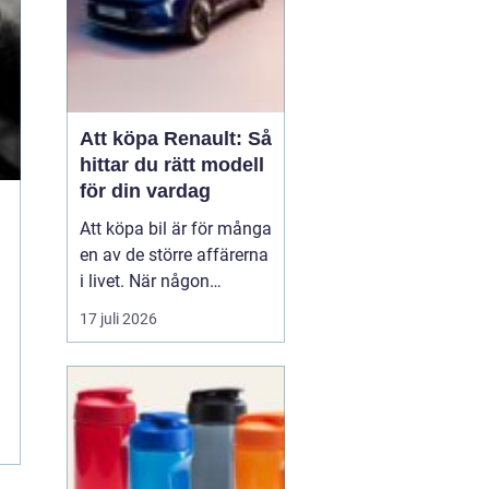
Att köpa Renault: Så
hittar du rätt modell
för din vardag
Att köpa bil är för många
en av de större affärerna
i livet. När någon
funderar på att köpa
17 juli 2026
Renault Skåne
handl...