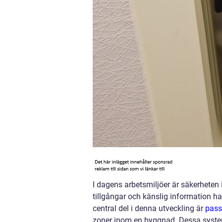
I dagens arbetsmiljöer är säkerheten
tillgångar och känslig information h
central del i denna utveckling är
pass
zoner inom en byggnad. Dessa system