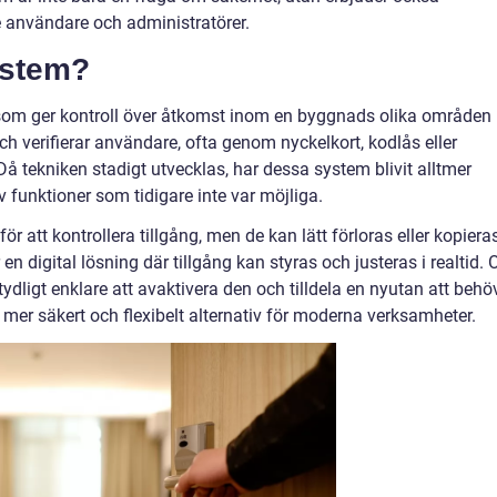
 användare och administratörer.
ystem?
som ger kontroll över åtkomst inom en byggnads olika områden
ch verifierar användare, ofta genom nyckelkort, kodlås eller
å tekniken stadigt utvecklas, har dessa system blivit alltmer
v funktioner som tidigare inte var möjliga.
för att kontrollera tillgång, men de kan lätt förloras eller kopiera
n digital lösning där tillgång kan styras och justeras i realtid.
tydligt enklare att avaktivera den och tilldela en nyutan att behö
t mer säkert och flexibelt alternativ för moderna verksamheter.