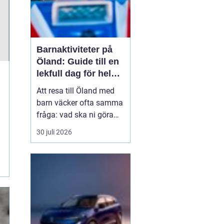
Barnaktiviteter på
Öland: Guide till en
lekfull dag för hela
familjen
Att resa till Öland med
barn väcker ofta samma
fråga: vad ska ni göra
för att alla ska trivas,
30 juli 2026
oavsett ålder och
energinivå? Ön har en
unik kombination av
natur, lek och lugn, och
är full av upplevelser...