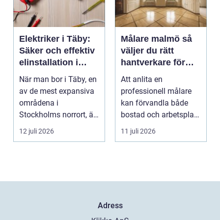
Elektriker i Täby:
Målare malmö så
Säker och effektiv
väljer du rätt
elinstallation i
hantverkare för
norrort
hem och företag
När man bor i Täby, en
Att anlita en
av de mest expansiva
professionell målare
områdena i
kan förvandla både
Stockholms norrort, är
bostad och arbetsplats
b...
på kort tid. Färger, yt...
12 juli 2026
11 juli 2026
Adress