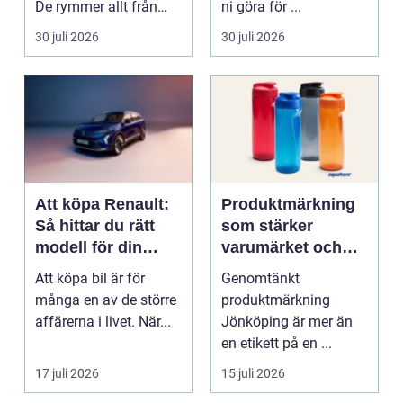
De rymmer allt från
ni göra för ...
mat och hälsa ti...
30 juli 2026
30 juli 2026
Att köpa Renault:
Produktmärkning
Så hittar du rätt
som stärker
modell för din
varumärket och
vardag
förenklar vardagen
Att köpa bil är för
Genomtänkt
många en av de större
produktmärkning
affärerna i livet. När...
Jönköping är mer än
en etikett på en ...
17 juli 2026
15 juli 2026