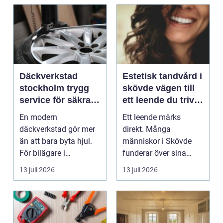
Däckverkstad
Estetisk tandvård i
stockholm trygg
skövde vägen till
service för säkra
ett leende du trivs
mil året runt
med
En modern
Ett leende märks
däckverkstad gör mer
direkt. Många
än att bara byta hjul.
människor i Skövde
För bilägare i
funderar över sina
Stockholm handlar
tänder, men skjuter
13 juli 2026
13 juli 2026
valet av däck...
upp att gör...