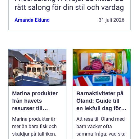
rätt salong för din stil och vardag
Amanda Eklund
31 juli 2026
Marina produkter
Barnaktiviteter på
från havets
Öland: Guide till
resurser till
en lekfull dag för
hållbara
hela familjen
Marina produkter är
Att resa till Öland med
upplevelser
mer än bara fisk och
barn väcker ofta
skaldjur på tallriken.
samma fråga: vad ska