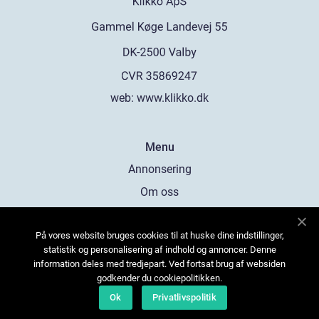
web:
www.klikko.dk
Menu
Annonsering
Om oss
Cookies
På vores website bruges cookies til at huske dine indstillinger,
Kontakta oss
statistik og personalisering af indhold og annoncer. Denne
Sitemap
information deles med tredjepart. Ved fortsat brug af websiden
godkender du cookiepolitikken.
Ok
Privatlivspolitik