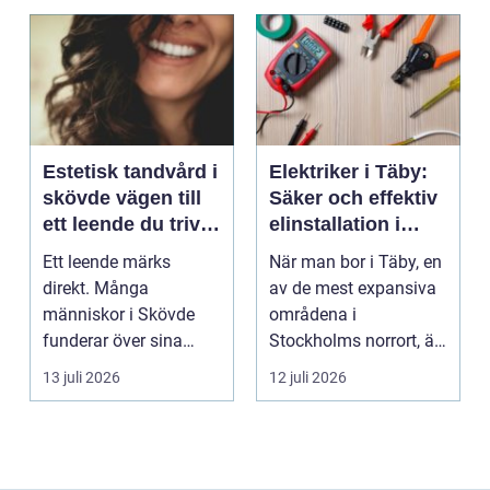
Estetisk tandvård i
Elektriker i Täby:
skövde vägen till
Säker och effektiv
ett leende du trivs
elinstallation i
med
norrort
Ett leende märks
När man bor i Täby, en
direkt. Många
av de mest expansiva
människor i Skövde
områdena i
funderar över sina
Stockholms norrort, är
tänder, men skjuter
b...
13 juli 2026
12 juli 2026
upp att gör...