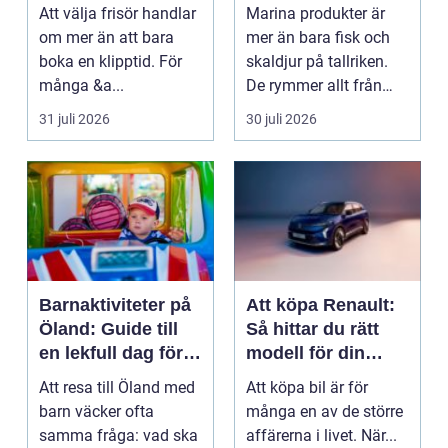
din stil och vardag
hållbara
Att välja frisör handlar
Marina produkter är
upplevelser
om mer än att bara
mer än bara fisk och
boka en klipptid. För
skaldjur på tallriken.
många &a...
De rymmer allt från
mat och hälsa ti...
31 juli 2026
30 juli 2026
Barnaktiviteter på
Att köpa Renault:
Öland: Guide till
Så hittar du rätt
en lekfull dag för
modell för din
hela familjen
vardag
Att resa till Öland med
Att köpa bil är för
barn väcker ofta
många en av de större
samma fråga: vad ska
affärerna i livet. När...