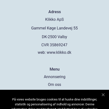
Adress
web:
www.klikko.dk
Menu
Annonsering
Om oss
Cookies
På vores website bruges cookies til at huske dine indstillinger,
Kontakta oss
statistik og personalisering af indhold og annoncer. Denne
Sitemap