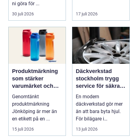
ni göra för ...
30 juli 2026
17 juli 2026
Produktmärkning
Däckverkstad
som stärker
stockholm trygg
varumärket och
service för säkra
förenklar vardagen
mil året runt
Genomtänkt
En modern
produktmärkning
däckverkstad gör mer
Jönköping är mer än
än att bara byta hjul.
en etikett på en ...
För bilägare i
Stockholm handlar
15 juli 2026
13 juli 2026
valet av däck...