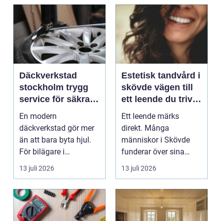
Däckverkstad
Estetisk tandvård i
stockholm trygg
skövde vägen till
service för säkra
ett leende du trivs
mil året runt
med
En modern
Ett leende märks
däckverkstad gör mer
direkt. Många
än att bara byta hjul.
människor i Skövde
För bilägare i
funderar över sina
Stockholm handlar
tänder, men skjuter
13 juli 2026
13 juli 2026
valet av däck...
upp att gör...