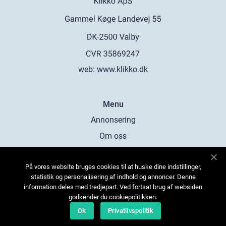
web:
www.klikko.dk
Menu
Annonsering
Om oss
Cookies
På vores website bruges cookies til at huske dine indstillinger,
Kontakta oss
statistik og personalisering af indhold og annoncer. Denne
Sitemap
information deles med tredjepart. Ved fortsat brug af websiden
godkender du cookiepolitikken.
Ok
Privatlivspolitik