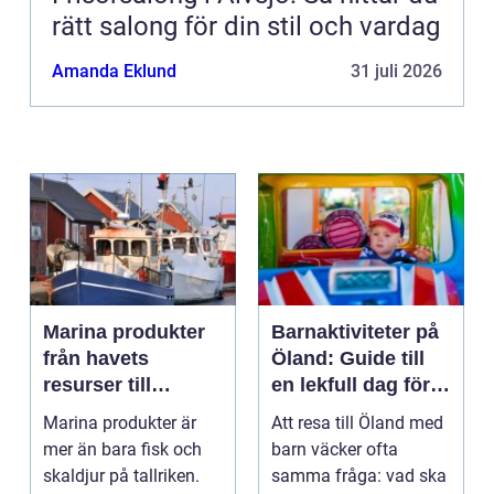
rätt salong för din stil och vardag
Amanda Eklund
31 juli 2026
Marina produkter
Barnaktiviteter på
från havets
Öland: Guide till
resurser till
en lekfull dag för
hållbara
hela familjen
Marina produkter är
Att resa till Öland med
upplevelser
mer än bara fisk och
barn väcker ofta
skaldjur på tallriken.
samma fråga: vad ska