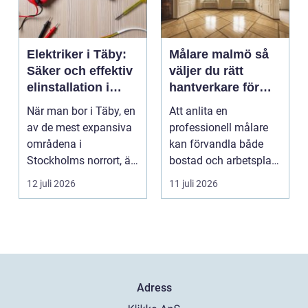
Elektriker i Täby:
Målare malmö så
Säker och effektiv
väljer du rätt
elinstallation i
hantverkare för
norrort
hem och företag
När man bor i Täby, en
Att anlita en
av de mest expansiva
professionell målare
områdena i
kan förvandla både
Stockholms norrort, är
bostad och arbetsplats
b...
på kort tid. Färger, yt...
12 juli 2026
11 juli 2026
Adress