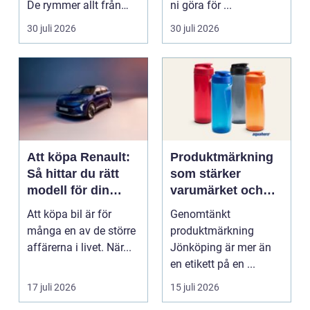
De rymmer allt från
ni göra för ...
mat och hälsa ti...
30 juli 2026
30 juli 2026
Att köpa Renault:
Produktmärkning
Så hittar du rätt
som stärker
modell för din
varumärket och
vardag
förenklar vardagen
Att köpa bil är för
Genomtänkt
många en av de större
produktmärkning
affärerna i livet. När...
Jönköping är mer än
en etikett på en ...
17 juli 2026
15 juli 2026