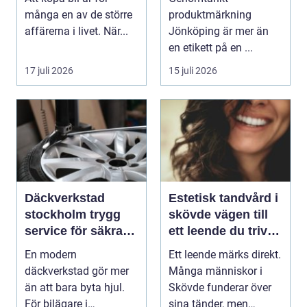
många en av de större
produktmärkning
affärerna i livet. När...
Jönköping är mer än
en etikett på en ...
17 juli 2026
15 juli 2026
Däckverkstad
Estetisk tandvård i
stockholm trygg
skövde vägen till
service för säkra
ett leende du trivs
mil året runt
med
En modern
Ett leende märks direkt.
däckverkstad gör mer
Många människor i
än att bara byta hjul.
Skövde funderar över
För bilägare i
sina tänder, men