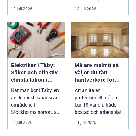
Stockholm handlar
skjuter upp att gör...
13 juli 2026
13 juli 2026
valet av däck...
Elektriker i Täby:
Målare malmö så
Säker och effektiv
väljer du rätt
elinstallation i
hantverkare för
norrort
hem och företag
När man bor i Täby, en
Att anlita en
av de mest expansiva
professionell målare
områdena i
kan förvandla både
Stockholms norrort, är
bostad och arbetsplats
b...
på kort tid. Färger, yt...
12 juli 2026
11 juli 2026