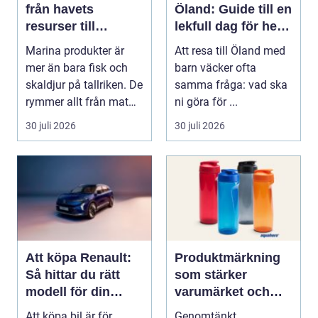
från havets
Öland: Guide till en
resurser till
lekfull dag för hela
hållbara
familjen
Marina produkter är
Att resa till Öland med
upplevelser
mer än bara fisk och
barn väcker ofta
skaldjur på tallriken. De
samma fråga: vad ska
rymmer allt från mat
ni göra för ...
och hälsa ti...
30 juli 2026
30 juli 2026
Att köpa Renault:
Produktmärkning
Så hittar du rätt
som stärker
modell för din
varumärket och
vardag
förenklar vardagen
Att köpa bil är för
Genomtänkt