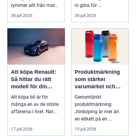
rymmer allt från mat
ni göra för ...
och hälsa ti...
30 juli 2026
30 juli 2026
Att köpa Renault:
Produktmärkning
Så hittar du rätt
som stärker
modell för din
varumärket och
vardag
förenklar vardagen
Att köpa bil är för
Genomtänkt
många en av de större
produktmärkning
affärerna i livet. När...
Jönköping är mer än
en etikett på en ...
17 juli 2026
15 juli 2026