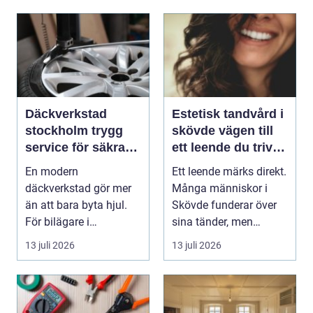
Däckverkstad
Estetisk tandvård i
stockholm trygg
skövde vägen till
service för säkra
ett leende du trivs
mil året runt
med
En modern
Ett leende märks direkt.
däckverkstad gör mer
Många människor i
än att bara byta hjul.
Skövde funderar över
För bilägare i
sina tänder, men
Stockholm handlar
skjuter upp att gör...
13 juli 2026
13 juli 2026
valet av däck...