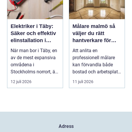
Elektriker i Täby:
Målare malmö så
Säker och effektiv
väljer du rätt
elinstallation i
hantverkare för
norrort
hem och företag
När man bor i Täby, en
Att anlita en
av de mest expansiva
professionell målare
områdena i
kan förvandla både
Stockholms norrort, är
bostad och arbetsplats
b...
på kort tid. Färger, yt...
12 juli 2026
11 juli 2026
Adress