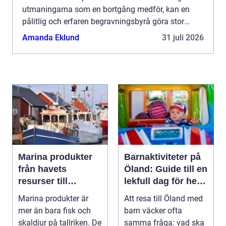
utmaningarna som en bortgång medför, kan en
pålitlig och erfaren begravningsbyrå göra stor
skillna...
Amanda Eklund
31 juli 2026
Marina produkter
Barnaktiviteter på
från havets
Öland: Guide till en
resurser till
lekfull dag för hela
hållbara
familjen
Marina produkter är
Att resa till Öland med
upplevelser
mer än bara fisk och
barn väcker ofta
skaldjur på tallriken. De
samma fråga: vad ska