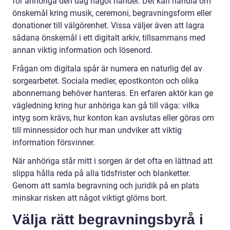
för anhöriga den dag något händer. Det kan handla om
önskemål kring musik, ceremoni, begravningsform eller
donationer till välgörenhet. Vissa väljer även att lagra
sådana önskemål i ett digitalt arkiv, tillsammans med
annan viktig information och lösenord.
Frågan om digitala spår är numera en naturlig del av
sorgearbetet. Sociala medier, epostkonton och olika
abonnemang behöver hanteras. En erfaren aktör kan ge
vägledning kring hur anhöriga kan gå till väga: vilka
intyg som krävs, hur konton kan avslutas eller göras om
till minnessidor och hur man undviker att viktig
information försvinner.
När anhöriga står mitt i sorgen är det ofta en lättnad att
slippa hålla reda på alla tidsfrister och blanketter.
Genom att samla begravning och juridik på en plats
minskar risken att något viktigt glöms bort.
Välja rätt begravningsbyrå i