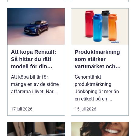
Att köpa Renault:
Produktmärkning
Så hittar du rätt
som stärker
modell för din
varumärket och
vardag
förenklar vardagen
Att köpa bil är för
Genomtänkt
många en av de större
produktmärkning
affärerna i livet. När...
Jönköping är mer än
en etikett på en ...
17 juli 2026
15 juli 2026