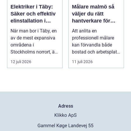
Elektriker i Täby:
Målare malmö så
Säker och effektiv
väljer du rätt
elinstallation i
hantverkare för
norrort
hem och företag
När man bor i Täby, en
Att anlita en
av de mest expansiva
professionell målare
områdena i
kan förvandla både
Stockholms norrort, är
bostad och arbetsplats
b...
på kort tid. Färger, yt...
12 juli 2026
11 juli 2026
Adress