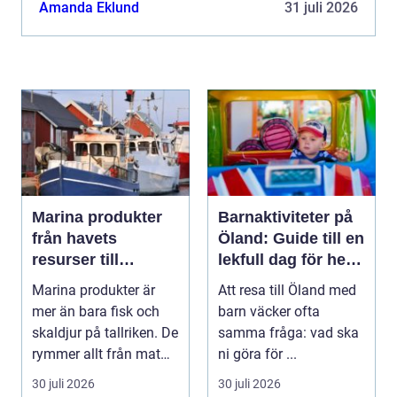
den avlidnes önskningar? I Bålsta finns erfarna
Amanda Eklund
31 juli 2026
aktörer s...
Marina produkter
Barnaktiviteter på
från havets
Öland: Guide till en
resurser till
lekfull dag för hela
hållbara
familjen
Marina produkter är
Att resa till Öland med
upplevelser
mer än bara fisk och
barn väcker ofta
skaldjur på tallriken. De
samma fråga: vad ska
rymmer allt från mat
ni göra för ...
och hälsa ti...
30 juli 2026
30 juli 2026