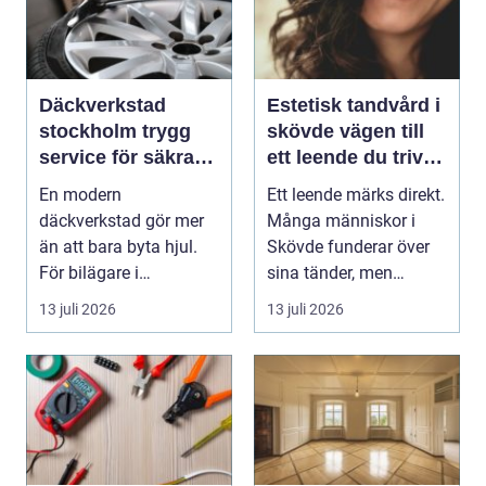
Däckverkstad
Estetisk tandvård i
stockholm trygg
skövde vägen till
service för säkra
ett leende du trivs
mil året runt
med
En modern
Ett leende märks direkt.
däckverkstad gör mer
Många människor i
än att bara byta hjul.
Skövde funderar över
För bilägare i
sina tänder, men
Stockholm handlar
skjuter upp att gör...
13 juli 2026
13 juli 2026
valet av däck...