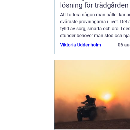
lösning för trädgården
Att förlora någon man håller kär ä
svåraste prövningarna i livet. Det ä
fylld av sorg, smärta och oro. I de
stunder behöver man stöd och hjäl
kunna foku...
Viktoria Uddenholm
06 au