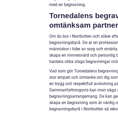
med en begravning.
Tornedalens begrav
omtänksam partner
Om du bor i Norrbotten och söker ef
begravningsbyrå. De är en profession
människor i tider av sorg och smärta.
skapa en minnesvärd och personlig be
hantera olika slags begravningar och k
Vad som gör Tornedalens begravningsby
stor empati och omtanke om dig som k
en trygg och respektfull avslutning p
Sammanfattningsvis kan man säga att
begravningsarrangemang. De kan ge d
skapa en begravning som är värdig oc
begravningsbyrå i Norrbotten så re