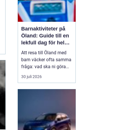
Barnaktiviteter på
Öland: Guide till en
lekfull dag för hela
familjen
Att resa till Öland med
barn väcker ofta samma
fråga: vad ska ni göra
för att alla ska trivas,
30 juli 2026
oavsett ålder och
energinivå? Ön har en
unik kombination av
natur, lek och lugn, och
är full av upplevelser...