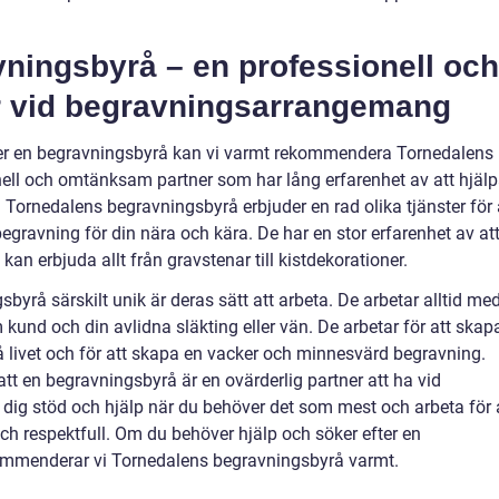
ningsbyrå – en professionell och
 vid begravningsarrangemang
ter en begravningsbyrå kan vi varmt rekommendera Tornedalens
ell och omtänksam partner som har lång erfarenhet av att hjäl
 Tornedalens begravningsbyrå erbjuder en rad olika tjänster för 
gravning för din nära och kära. De har en stor erfarenhet av at
an erbjuda allt från gravstenar till kistdekorationer.
rå särskilt unik är deras sätt att arbeta. De arbetar alltid me
und och din avlidna släkting eller vän. De arbetar för att skap
å livet och för att skapa en vacker och minnesvärd begravning.
 en begravningsbyrå är en ovärderlig partner att ha vid
ig stöd och hjälp när du behöver det som mest och arbeta för 
h respektfull. Om du behöver hjälp och söker efter en
kommenderar vi Tornedalens begravningsbyrå varmt.