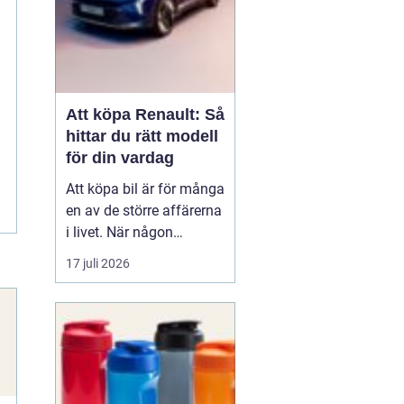
Att köpa Renault: Så
hittar du rätt modell
för din vardag
Att köpa bil är för många
en av de större affärerna
i livet. När någon
funderar på att köpa
17 juli 2026
Renault Skåne
handl...