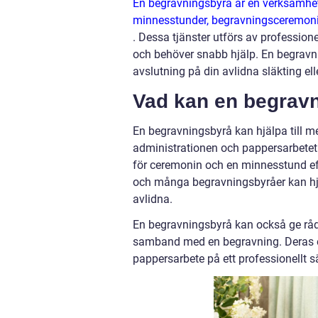
En begravningsbyrå är en verksamhet s
minnesstunder, begravningsceremoni
. Dessa tjänster utförs av professione
och behöver snabb hjälp. En begravnin
avslutning på din avlidna släkting ell
Vad kan en begravn
En begravningsbyrå kan hjälpa till me
administrationen och pappersarbetet.
för ceremonin och en minnesstund efte
och många begravningsbyråer kan hjäl
avlidna.
En begravningsbyrå kan också ge råd 
samband med en begravning. Deras erf
pappersarbete på ett professionellt sä