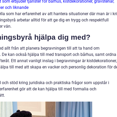
om erbjuder tjänster för bårhus, kistdekorationer, gravstenar,
er och liknande
lla som har erfarenhet av att hantera situationer där man är i kr
gsbyrå arbetar alltid för att ge dig en trygg och respektfull
er vän.
ingsbyrå hjälpa dig med?
d allt från att planera begravningen till att ta hand om
 De kan också hjälpa till med transport och bårhus, samt ordna
råt. Ett annat vanligt inslag i begravningar är kistdekorationer,
pa till med att skapa en vacker och personlig dekoration för d
och stöd kring juridiska och praktiska frågor som uppstår i
arenhet gör att de kan hjälpa till med formalia och
tt.