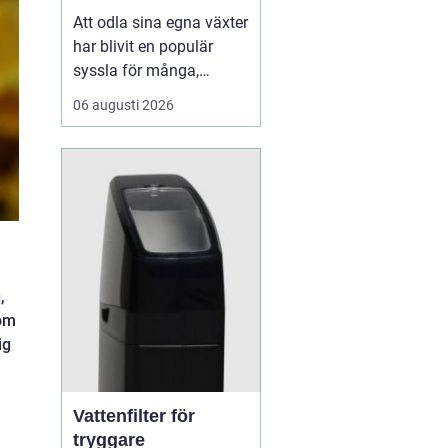
Att odla sina egna växter
har blivit en populär
syssla för många,
oavsett om det handlar
06 augusti 2026
om att ha en prunkande
trädgård, en kolonilott
eller en liten
balkongträdgård i stan.
En av de mest effektiva
och este...
,
 om
ig
Vattenfilter för
tryggare