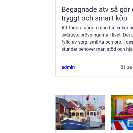
Begagnade atv så gör du ett
tryggt och smart köp
Att förlora någon man håller kär ä
svåraste prövningarna i livet. Det ä
fylld av sorg, smärta och oro. I de
stunder behöver man stöd och hjäl
kunna foku...
admin
01 au