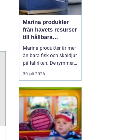
Marina produkter
från havets resurser
till hållbara
upplevelser
Marina produkter är mer
än bara fisk och skaldjur
på tallriken. De rymmer
allt från mat och hälsa
30 juli 2026
till friluftsliv, kultur och
besöksnäring. I kustnära
områden spelar havet en
central roll för både
ekonomi och livskvalitet.
När fler söker sig mot
nat...