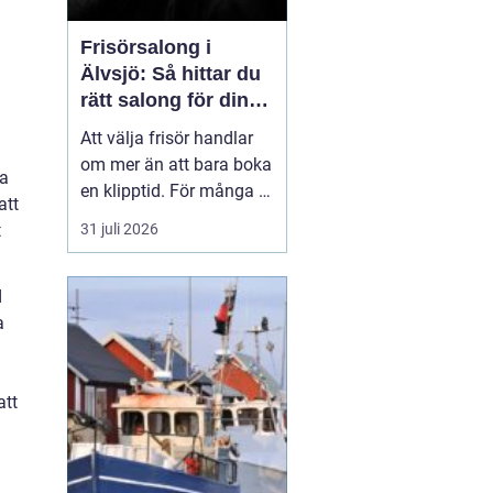
Frisörsalong i
Älvsjö: Så hittar du
rätt salong för din
stil och vardag
Att välja frisör handlar
om mer än att bara boka
pa
en klipptid. För många är
att
frisörbesöket en paus i
t
31 juli 2026
vardagen, en chans att
förnya sig eller bara
d
känna sig mer som sig
a
själv. I Älvsjö fi...
att