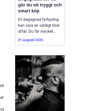
gör du ett tryggt och
smart köp
En begagnad fyrhjuling
kan vara en väldigt klok
affär. Du får mycket
funktion för pengarna
01 augusti 2026
och slipper den största
värdeminskningen som
ofta kommer direkt när
en maskin är ny.
Samtidigt kräver ett
andrahandsköp mer
eftertanke. Den som vill
köpa
med
let
and