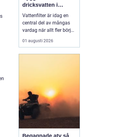
dricksvatten i
vardagen
Vattenfilter är idag en
is
central del av mångas
vardag när allt fler börjar
fundera på kvaliteten på
01 augusti 2026
vattnet som kommer ur
kranaen. Många tar rent
vatten för givet, men
skillnader i vattenkvalitet
mellan olika områden
en
kan vara stora. Vissa har
hårt vat...
Begagnade atv så