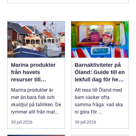
Marina produkter
Barnaktiviteter på
från havets
Öland: Guide till en
resurser till
lekfull dag för hela
hållbara
familjen
Marina produkter är
Att resa till Öland med
upplevelser
mer än bara fisk och
barn väcker ofta
skaldjur på tallriken. De
samma fråga: vad ska
rymmer allt från mat
ni göra för ...
och hälsa ti...
30 juli 2026
30 juli 2026