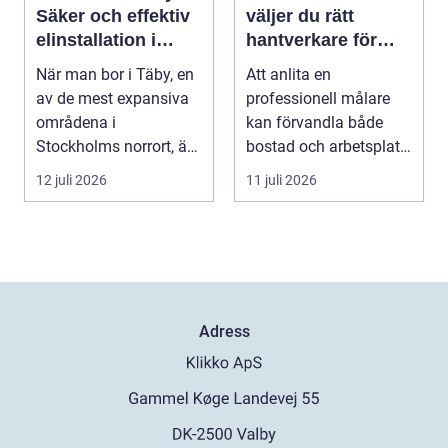
Säker och effektiv
väljer du rätt
elinstallation i
hantverkare för
norrort
hem och företag
När man bor i Täby, en
Att anlita en
av de mest expansiva
professionell målare
områdena i
kan förvandla både
Stockholms norrort, är
bostad och arbetsplats
b...
på kort tid. Färger, yt...
12 juli 2026
11 juli 2026
Adress