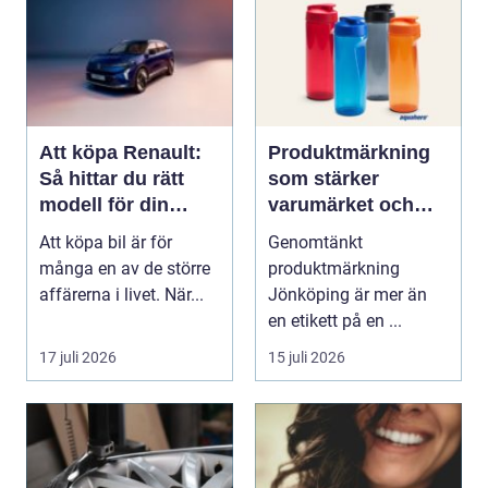
Att köpa Renault:
Produktmärkning
Så hittar du rätt
som stärker
modell för din
varumärket och
vardag
förenklar vardagen
Att köpa bil är för
Genomtänkt
många en av de större
produktmärkning
affärerna i livet. När...
Jönköping är mer än
en etikett på en ...
17 juli 2026
15 juli 2026