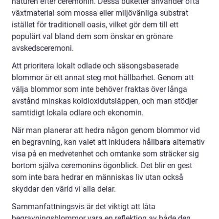
naturen efter ceremonin. Dessa buketter använder ofta
växtmaterial som mossa eller miljövänliga substrat
istället för traditionell oasis, vilket gör dem till ett
populärt val bland dem som önskar en grönare
avskedsceremoni.
Att prioritera lokalt odlade och säsongsbaserade
blommor är ett annat steg mot hållbarhet. Genom att
välja blommor som inte behöver fraktas över långa
avstånd minskas koldioxidutsläppen, och man stödjer
samtidigt lokala odlare och ekonomin.
När man planerar att hedra någon genom blommor vid
en begravning, kan valet att inkludera hållbara alternativ
visa på en medvetenhet och omtanke som sträcker sig
bortom själva ceremonins ögonblick. Det blir en gest
som inte bara hedrar en människas liv utan också
skyddar den värld vi alla delar.
Sammanfattningsvis är det viktigt att låta
begravningsblommor vara en reflektion av både den