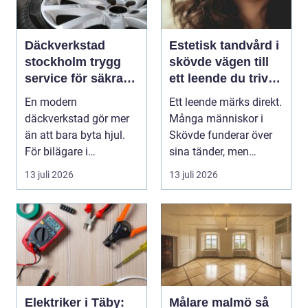
Däckverkstad
Estetisk tandvård i
stockholm trygg
skövde vägen till
service för säkra
ett leende du trivs
mil året runt
med
En modern
Ett leende märks direkt.
däckverkstad gör mer
Många människor i
än att bara byta hjul.
Skövde funderar över
För bilägare i
sina tänder, men
Stockholm handlar
skjuter upp att gör...
13 juli 2026
13 juli 2026
valet av däck...
Elektriker i Täby:
Målare malmö så