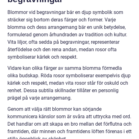
Blommor vid begravningar bär en djup symbolik som
sträcker sig bortom deras färger och former. Varje
blomma och dess arrangemang bär en unik betydelse,
formulerad genom århundraden av tradition och kultur.
Vita liljor, ofta sedda på begravningar, representerar
återfödelse och den rena andan, medan rosor ofta
symboliserar kärlek och respekt.
Vidare kan olika färger av samma blomma förmedla
olika budskap. Röda rosor symboliserar exempelvis djup
kärlek och respekt, medan vita rosor står för oskuld och
renhet. Dessa subtila skillnader tillåter en personlig
prägel på varje arrangemang.
Genom att välja rätt blommor kan sörjande
kommunicera känslor som är svåra att uttrycka med ord.
Det handlar om att skapa en bro mellan det förflutna och
framtiden, där minnen och framtidens löften förenas i ett
stilla ögonblick av skönhet.