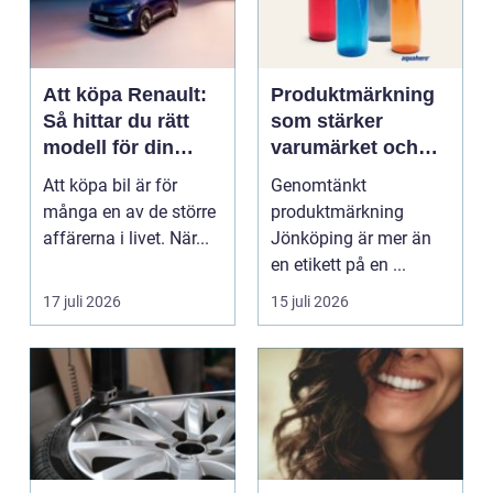
Att köpa Renault:
Produktmärkning
Så hittar du rätt
som stärker
modell för din
varumärket och
vardag
förenklar vardagen
Att köpa bil är för
Genomtänkt
många en av de större
produktmärkning
affärerna i livet. När...
Jönköping är mer än
en etikett på en ...
17 juli 2026
15 juli 2026