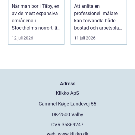
norrort
hem och företag
När man bor i Täby, en
Att anlita en
av de mest expansiva
professionell målare
områdena i
kan förvandla både
Stockholms norrort, är
bostad och arbetsplats
b...
på kort tid. Färger, yt...
12 juli 2026
11 juli 2026
Adress
web:
www.klikko.dk