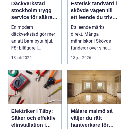
Däckverkstad
Estetisk tandvård i
stockholm trygg
skövde vägen till
service för säkra
ett leende du trivs
mil året runt
med
En modern
Ett leende märks
däckverkstad gör mer
direkt. Många
än att bara byta hjul.
människor i Skövde
För bilägare i
funderar över sina
Stockholm handlar
tänder, men skjuter
13 juli 2026
13 juli 2026
valet av däck...
upp att gör...
Elektriker i Täby:
Målare malmö så
Säker och effektiv
väljer du rätt
elinstallation i
hantverkare för