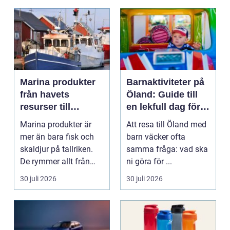
Marina produkter
Barnaktiviteter på
från havets
Öland: Guide till
resurser till
en lekfull dag för
hållbara
hela familjen
Marina produkter är
Att resa till Öland med
upplevelser
mer än bara fisk och
barn väcker ofta
skaldjur på tallriken.
samma fråga: vad ska
De rymmer allt från
ni göra för ...
mat och hälsa ti...
30 juli 2026
30 juli 2026