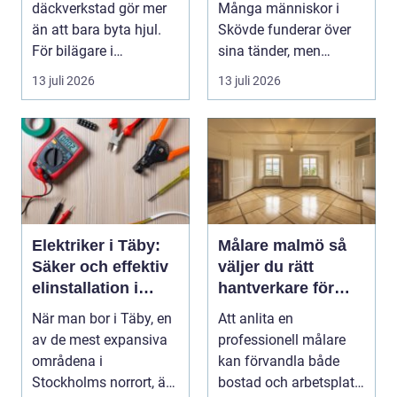
däckverkstad gör mer
Många människor i
än att bara byta hjul.
Skövde funderar över
För bilägare i
sina tänder, men
Stockholm handlar
skjuter upp att gör...
13 juli 2026
13 juli 2026
valet av däck...
Elektriker i Täby:
Målare malmö så
Säker och effektiv
väljer du rätt
elinstallation i
hantverkare för
norrort
hem och företag
När man bor i Täby, en
Att anlita en
av de mest expansiva
professionell målare
områdena i
kan förvandla både
Stockholms norrort, är
bostad och arbetsplats