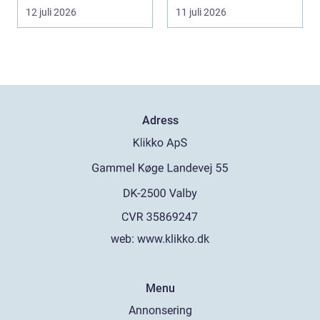
b...
på kort tid. Färger, yt...
12 juli 2026
11 juli 2026
Adress
web:
www.klikko.dk
Menu
Annonsering