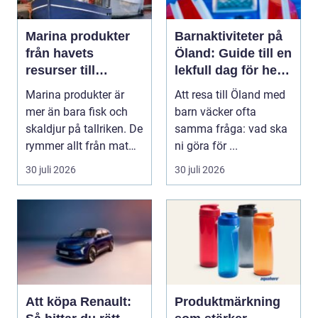
Marina produkter
Barnaktiviteter på
från havets
Öland: Guide till en
resurser till
lekfull dag för hela
hållbara
familjen
Marina produkter är
Att resa till Öland med
upplevelser
mer än bara fisk och
barn väcker ofta
skaldjur på tallriken. De
samma fråga: vad ska
rymmer allt från mat
ni göra för ...
och hälsa ti...
30 juli 2026
30 juli 2026
Att köpa Renault:
Produktmärkning