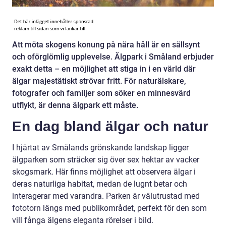
Att möta skogens konung på nära håll är en sällsynt
och oförglömlig upplevelse. Älgpark i Småland erbjuder
exakt detta – en möjlighet att stiga in i en värld där
älgar majestätiskt strövar fritt. För naturälskare,
fotografer och familjer som söker en minnesvärd
utflykt, är denna älgpark ett måste.
En dag bland älgar och natur
I hjärtat av Smålands grönskande landskap ligger
älgparken som sträcker sig över sex hektar av vacker
skogsmark. Här finns möjlighet att observera älgar i
deras naturliga habitat, medan de lugnt betar och
interagerar med varandra. Parken är välutrustad med
fototorn längs med publikområdet, perfekt för den som
vill fånga älgens eleganta rörelser i bild.