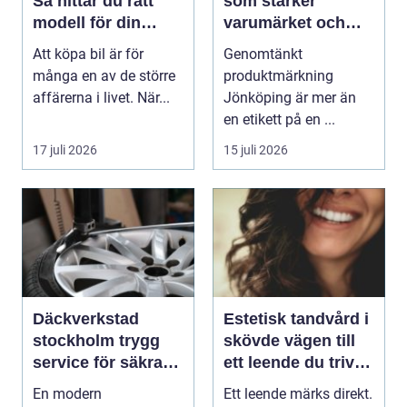
Så hittar du rätt
som stärker
modell för din
varumärket och
vardag
förenklar vardagen
Att köpa bil är för
Genomtänkt
många en av de större
produktmärkning
affärerna i livet. När...
Jönköping är mer än
en etikett på en ...
17 juli 2026
15 juli 2026
Däckverkstad
Estetisk tandvård i
stockholm trygg
skövde vägen till
service för säkra
ett leende du trivs
mil året runt
med
En modern
Ett leende märks direkt.